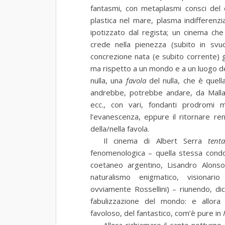
fantasmi, con metaplasmi consci del d
plastica nel mare, plasma indifferenzi
ipotizzato dal regista; un cinema ch
crede nella pienezza (subito in svuot
concrezione nata (e subito corrente) gi
ma rispetto a un mondo e a un luogo d
nulla, una
favola
del nulla, che è quell
andrebbe, potrebbe andare, da Malla
ecc., con vari, fondanti prodromi m
l’evanescenza, eppure il ritornare ren
della/nella favola.
Il cinema di Albert Serra
tenta
fenomenologica – quella stessa cond
coetaneo argentino, Lisandro Alonso
naturalismo enigmatico, visionari
ovviamente Rossellini) – riunendo, di
fabulizzazione del mondo: e allora
favoloso, del fantastico, com’è pure in