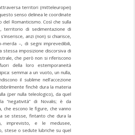
traversa territori (mitteleuropei)
 questo senso delinea le coordinate
io del Romanticismo. Così che sulla
, territorio di sedimentazione di
 s’inserisce, anzi (non) si chiarisce,
’oro-merda –, di segni imprevedibili,
lla stessa imposizione discorsiva di
strale, che però non si riferiscono
uori della loro estemporaneità
pica: semmai a un vuoto, un nulla,
ndiscono il sublime nell’accezione
ebbrilmente finchè dura la materia
lla (per nulla teleologico), da quel
la “negatività” di Novalis; è da
rtà, che escono le figure, che vanno
 a se stesse, fintanto che dura la
la, imprevisto, e le medusee,
o, stese o sedute lubriche su quel