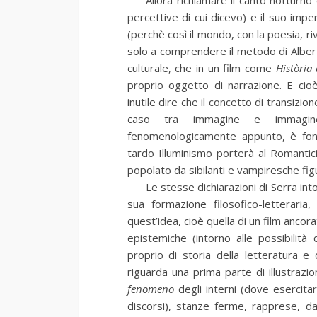
Allora richiamare il canto notturno
percettive di cui dicevo) e il suo imp
(perchè così il mondo, con la poesia, riv
solo a comprendere il metodo di Albert
culturale, che in un film come
Història
proprio oggetto di narrazione. E cioè
inutile dire che il concetto di transizion
caso tra immagine e immagine
fenomenologicamente appunto, è fon
tardo Illuminismo porterà al Romantic
popolato da sibilanti e vampiresche fig
Le stesse dichiarazioni di Serra into
sua formazione filosofico-letteraria,
quest’idea, cioè quella di un film ancor
epistemiche (intorno alle possibilità 
proprio di storia della letteratura e d
riguarda una prima parte di illustrazi
fenomeno
degli interni (dove esercitar
discorsi), stanze ferme, rapprese, dal