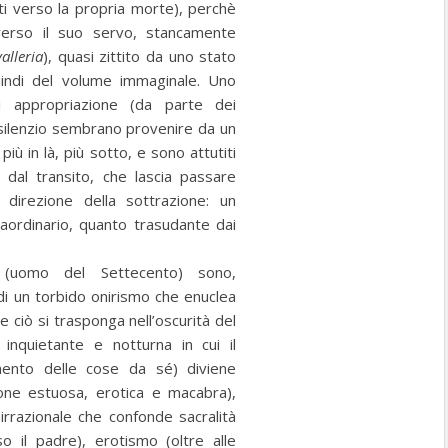
zati verso la propria morte), perchè
verso il suo servo, stancamente
alleria
), quasi zittito da uno stato
uindi del volume immaginale. Uno
i appropriazione (da parte dei
il silenzio sembrano provenire da un
iù in là, più sotto, e sono attutiti
ora dal transito, che lascia passare
 direzione della sottrazione: un
aordinario, quanto trasudante dai
a (uomo del Settecento) sono,
i un torbido onirismo che enuclea
e ciò si trasponga nell’oscurità del
inquietante e notturna in cui il
mento delle cose da sé) diviene
one estuosa, erotica e macabra),
 irrazionale che confonde sacralità
rso il padre), erotismo (oltre alle