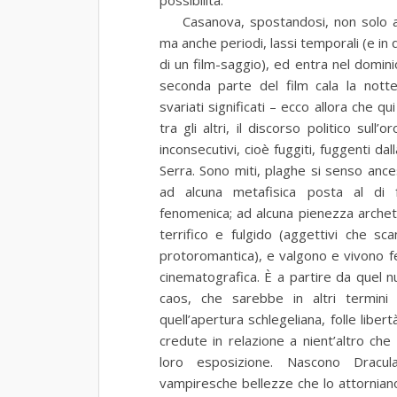
possibilità.
Casanova, spostandosi, non solo at
ma anche periodi, lassi temporali (e in
di un film-saggio), ed entra nel domin
seconda parte del film cala la notte
svariati significati – ecco allora che qui
tra gli altri, il discorso politico sull
inconsecutivi, cioè fuggiti, fuggenti da
Serra. Sono miti, plaghe si senso ance
ad alcuna metafisica posta al di f
fenomenica; ad alcuna pienezza archeti
terrifico e fulgido (aggettivi che sca
protoromantica), e valgono e vivono f
cinematografica. È a partire da quel nu
caos, che sarebbe in altri termini 
quell’apertura schlegeliana, folle libe
credute in relazione a nient’altro che
loro esposizione. Nascono Dracu
vampiresche bellezze che lo attornian