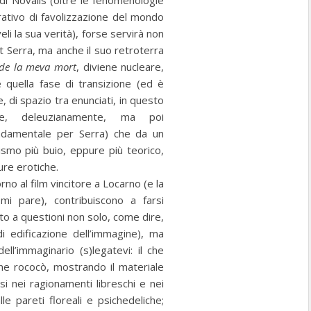
 di Novalis (oltre le fenomenologie
erativo di favolizzazione del mondo
eli la sua verità), forse servirà non
 Serra, ma anche il suo retroterra
 de la meva mort
, diviene nucleare,
 quella fase di transizione (ed è
e, di spazio tra enunciati, in questo
, deleuzianamente, ma poi
damentale per Serra) che da un
ismo più buio, eppure più teorico,
ure erotiche.
rno al film vincitore a Locarno (e la
 mi pare), contribuiscono a farsi
ato a questioni non solo, come dire,
di edificazione dell’immagine), ma
ell’immaginario (s)legatevi: il che
one rococò, mostrando il materiale
si nei ragionamenti libreschi e nei
le pareti floreali e psichedeliche;