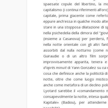
spaesate copule del libertino, la m
capitalismo (i continui riferimenti all’
capitale, prima giacente come refert
eppure anch’essa in qualche modo alter
stare in una stopposa dilatazione di 
nella psichedelia della dimora del “giov
(insieme a Casanova) per perdersi, f
nella notte orientale con gli altri f
assorbiti dal nulla notturno (come 
Guiraudie o di un altro film sorpr
improvvisamente apparita, tenera 
d’après minuit
di Yann Gonzalez su cui
cosa che definisce anche la politicità 
notte, oltre che come luogo mistico
anche come metafora di un declino polit
Lyotard sarebbe il «comandamento no
consapevolmente la notte, intesa quale
Kapitale» (Badiou), per attenderne 