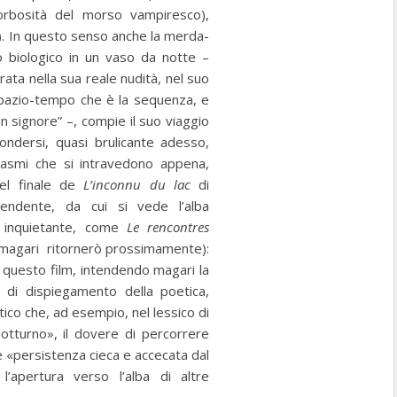
orbosità del morso vampiresco),
oro). In questo senso anche la merda-
o biologico in un vaso da notte –
ata nella sua reale nudità, nel suo
spazio-tempo che è la sequenza, e
in signore” –, compie il suo viaggio
ondersi, quasi brulicante adesso,
antasmi che si intravedono appena,
nel finale de
L’inconnu du lac
di
endente, da cui si vede l’alba
e inquietante, come
Le rencontres
 magari
ritornerò prossimamente):
di questo film, intendendo magari la
 di dispiegamento della poetica,
ico che, ad esempio, nel lessico di
tturno», il dovere di percorrere
 «persistenza cieca e accecata dal
l’apertura verso l’alba di altre