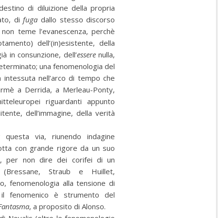
estino di diluizione della propria
ato, di
fuga
dallo stesso discorso
e non teme l’evanescenza, perchè
amento) dell’(in)esistente, della
à in consunzione, dell’
essere
nulla,
eterminato; una fenomenologia del
a intessuta nell’arco di tempo che
rmè a Derrida, a Merleau-Ponty,
itteleuropei riguardanti appunto
itente, dell’immagine, della verità
questa via, riunendo indagine
otta con grande rigore da un suo
, per non dire dei corifei di un
o (Bressane, Straub e Huillet,
co, fenomenologia alla tensione di
 il fenomenico è strumento del
Fantasma
, a proposito di Alonso.