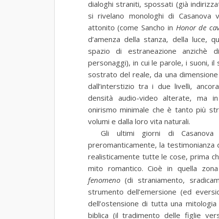
dialoghi straniti, spossati (già indiriz
si rivelano monologhi di Casanova 
attonito (come Sancho in
Honor de cav
d’amenza della stanza, della luce, q
spazio di estraneazione anzichè d
personaggi), in cui le parole, i suoni, 
sostrato del reale, da una dimensione p
dall’interstizio tra i due livelli, anc
densità audio-video alterate, ma in
onirismo minimale che è tanto più str
volumi e dalla loro vita naturali.
Gli ultimi giorni di Casanov
preromanticamente, la testimonianza d
realisticamente tutte le cose, prima ch
mito romantico. Cioè in quella zona 
fenomeno
(di straniamento, sradica
strumento dell’emersione (ed eversi
dell’ostensione di tutta una mitologia
biblica (il tradimento delle figlie ve