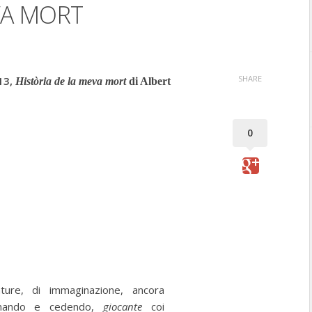
VA MORT
SHARE
13,
Hist
ò
ria de la meva mort
di Albert
0
ture, di immaginazione, ancora
remando e cedendo,
giocante
coi