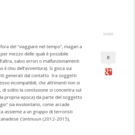
SHARE
ora del “viaggiare nel tempo”, magari a
per mezzo delle quali è possibile
0
l’altra, salvo errori o malfunzionamenti
 il clou dell’avventura). Si gioca sui
nti generati dal contatto tra soggetti
so incompatibili, che altrimenti non si
, di solito la conclusione si concentra sul
alla propria epoca) da parte del soggetto
ggio” sia involontario, come accade
ta assieme a un gruppo di terroristi
V canadese
Continuun
(2012-2015),