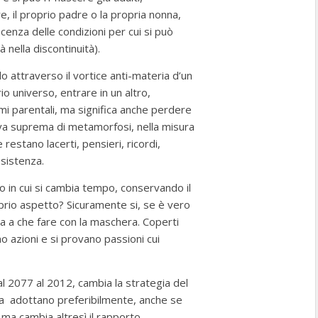
e, il proprio padre o la propria nonna,
enza delle condizioni per cui si può
 nella discontinuità).
 attraverso il vortice anti-materia d’un
io universo, entrare in un altro,
i parentali, ma significa anche perdere
rova suprema di metamorfosi, nella misura
restano lacerti, pensieri, ricordi,
sistenza.
in cui si cambia tempo, conservando il
oprio aspetto? Sicuramente si, se è vero
a a che fare con la maschera. Coperti
o azioni e si provano passioni cui
al 2077 al 2012, cambia la strategia del
ora adottano preferibilmente, anche se
 ma cambia altresì il rapporto