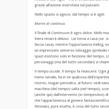
grazie all’azione esercitata sul passato.
Nello spazio si agisce, dal tempo si è agiti.
Morire di continuo.
Il finale di
Continuum
è agro-dolce. Molti mu
Kiera rimarrà deluso. Lei torna a casa (se si
faccia casa), mentre l’opportunista Kellog, 
un imprecisato universo selvaggio (preludio f
spazi esistono solo in funzione del tempo, cos
personaggi (ma del tutto secondari) si chiam
Il tempo uccide. Il tempo fa rinascere. Ogni 
meno seriale, ha in sé qualcosa dell’esperim
ritorno, magari periodico, al futuro: vedi nat
macchina (del tempo) salta (nel tempo), sco
(anche qui) dall’intervento (in-tempestivo) d
che l’appartenenza al genere fantascientific
Resnais), pure esatta, è cosa del tutto seco