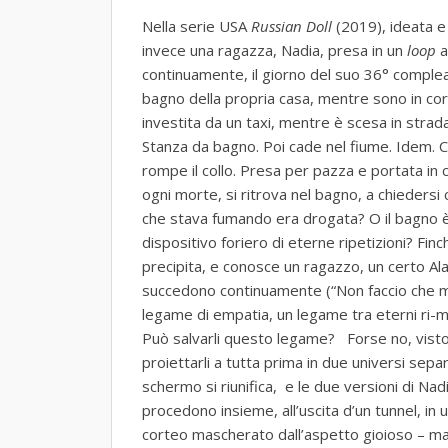
Nella serie USA
Russian Doll
(2019), ideata e
invece una ragazza, Nadia, presa in un
loop
a
continuamente, il giorno del suo 36° complean
bagno della propria casa, mentre sono in co
investita da un taxi, mentre è scesa in strada
Stanza da bagno. Poi cade nel fiume. Idem. C
rompe il collo. Presa per pazza e portata in c
ogni morte, si ritrova nel bagno, a chiedersi
che stava fumando era drogata? O il bagno è
dispositivo foriero di eterne ripetizioni? Fi
precipita, e conosce un ragazzo, un certo Al
succedono continuamente (“Non faccio che mori
legame di empatia, un legame tra eterni ri-mor
Può salvarli questo legame? Forse no, visto c
proiettarli a tutta prima in due universi separa
schermo si riunifica, e le due versioni di N
procedono insieme, all’uscita d’un tunnel, in 
corteo mascherato dall’aspetto gioioso – ma