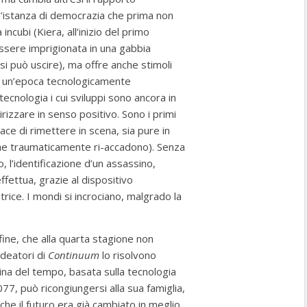
n’istanza di democrazia che prima non
incubi (Kiera, all’inizio del primo
ssere imprigionata in una gabbia
si può uscire), ma offre anche stimoli
da un’epoca tecnologicamente
tecnologia i cui sviluppi sono ancora in
rizzare in senso positivo. Sono i primi
ace di rimettere in scena, sia pure in
che traumaticamente ri-accadono). Senza
o, l’identificazione d’un assassino,
ffettua, grazie al dispositivo
trice. I mondi si incrociano, malgrado la
 fine, che alla quarta stagione non
ideatori di
Continuum
lo risolvono
ina del tempo, basata sulla tecnologia
077, può ricongiungersi alla sua famiglia,
 che il futuro era già cambiato in meglio,