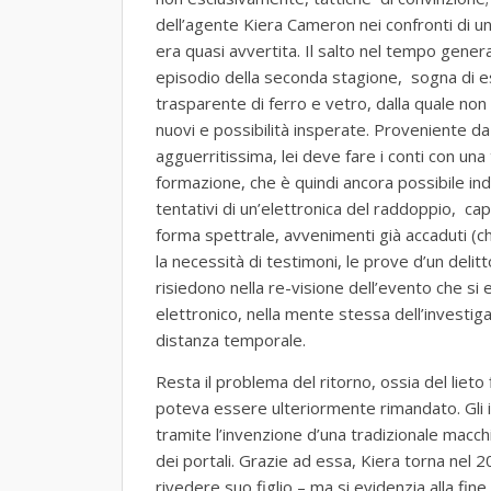
dell’agente Kiera Cameron nei confronti di u
era quasi avvertita. Il salto nel tempo genera 
episodio della seconda stagione, sogna di e
trasparente di ferro e vetro, dalla quale non 
nuovi e possibilità insperate. Proveniente 
agguerritissima, lei deve fare i conti con una 
formazione, che è quindi ancora possibile indi
tentativi di un’elettronica del raddoppio, cap
forma spettrale, avvenimenti già accaduti (
la necessità di testimoni, le prove d’un delitt
risiedono nella re-visione dell’evento che si e
elettronico, nella mente stessa dell’investiga
distanza temporale.
Resta il problema del ritorno, ossia del lieto
poteva essere ulteriormente rimandato. Gli 
tramite l’invenzione d’una tradizionale macch
dei portali. Grazie ad essa, Kiera torna nel 2
rivedere suo figlio – ma si evidenzia alla fine