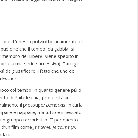
oiono. L’onesto poliziotto innamorato di
 può dire che il tempo, da gabbia, si
ex membro del Liber8, viene spedito in
orse a una serie successiva). Tutti gli
ì da giustificare il fatto che uno dei
i Escher.
gioco col tempo, in quanto genere più o
ento di Philadelphia, prospetta un
uralmente il prototipo/Zemeckis, in cui la
mpare e riappare, ma tutto è innescato
i un gruppo terroristico. E’ per questo
o d’un film come
Je t’aime, je t’aime
(A.
ndaria.