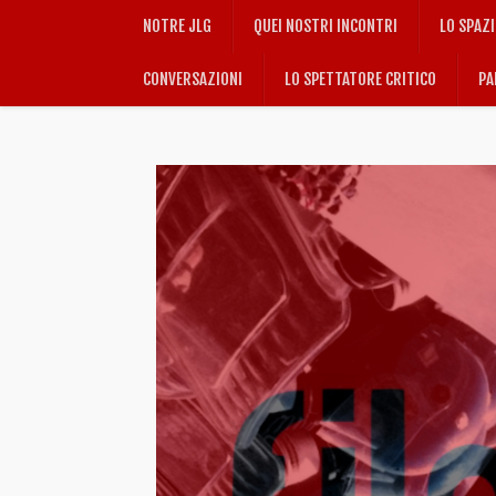
NOTRE JLG
QUEI NOSTRI INCONTRI
LO SPAZ
CONVERSAZIONI
LO SPETTATORE CRITICO
PA