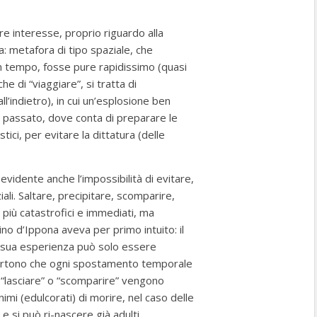
re interesse, proprio riguardo alla
a: metafora di tipo spaziale, che
 tempo, fosse pure rapidissimo (quasi
e di “viaggiare”, si tratta di
ll’indietro), in cui un’esplosione ben
el passato, dove conta di preparare le
tici, per evitare la dittatura (delle
 evidente anche l’impossibilità di evitare,
ali. Saltare, precipitare, scomparire,
 più catastrofici e immediati, ma
no d’Ippona aveva per primo intuito: il
la sua esperienza può solo essere
avvertono che ogni spostamento temporale
 “lasciare” o “scomparire” vengono
imi (edulcorati) di morire, nel caso delle
e si può ri-nascere già adulti,