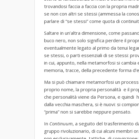
trovandosi faccia a faccia con la propria madr
se non con altri se stessi (ammessa la conosc
parlare di “se stessi” come quota di continuità
Saltare in un’altra dimensione, come passando
buco nero, non solo significa perdere il propr
eventualmente legato al primo da tenui legam
se stessi, o parti essenziali di se stessi: p
in cui, appunto, nella metamorfosi si cambia e 
memoria, tracce, della precedente forma d’e
Ma si può chiamare metamorfosi un processo 
proprio nome, la propria personalità e il pr
che personalità viene da Persona, e quindi h
dalla vecchia maschera, si è nuovi: si compion
“prima” non si sarebbe neppure pensato.
In
Continuum
, a seguito del trasferimento d
gruppo rivoluzionario, di cui alcuni membri 
non esclusivamente, tattiche di convinzione;