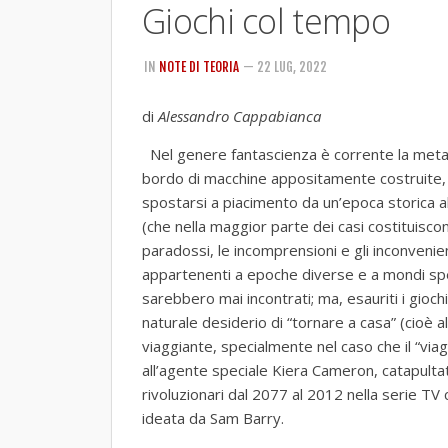
Giochi col tempo
IN
NOTE DI TEORIA
— 22 LUG, 2022
di
Alessandro Cappabianca
Nel genere fantascienza è corrente la metaf
bordo di macchine appositamente costruite, 
spostarsi a piacimento da un’epoca storica al
(che nella maggior parte dei casi costituiscono
paradossi, le incomprensioni e gli inconvenie
appartenenti a epoche diverse e a mondi spes
sarebbero mai incontrati; ma, esauriti i giochi
naturale desiderio di “tornare a casa” (cioè 
viaggiante, specialmente nel caso che il “via
all’agente speciale Kiera Cameron, catapulta
rivoluzionari dal 2077 al 2012 nella serie T
ideata da Sam Barry.