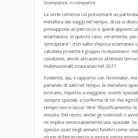
Scomparire, ri-comparire.
La serie comincia col presentare un particola
metafora dei viaggi nel tempo, di cui si dicev
presuppone un percorso e quindi appunto un
istantaneo). In questo caso, veramente, più ch
“precipitare”, d’un salto d’epoca istantaneo (a
calcolata proietta il gruppo rivoluzionario n
condizioni, anche attraverso attentati terroris
multinazionali) istauratasi nel 2077.
Evidente, qui, il rapporto con
Terminator
, ma
parlando di salti nel tempo, le metafore spazi
evocano, rispetto a viaggiare, eventi spaziali
sempre spaziali, a conferma di ciò che Agosti
tempo non si lascia “dire” filosoficamente, 
vissuta. Del resto, anche gli scienziati ci 
ne implica necessariamente uno spaziale. Se
spesso usati negli annunci funebri come sinon
storie di fantascienza si muore senza morire 