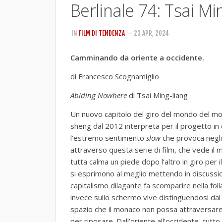
Berlinale 74: Tsai M
IN
FILM DI TENDENZA
— 23 APR, 2024
Camminando da oriente a occidente.
di Francesco Scognamiglio
Abiding Nowhere
di Tsai Ming-liang
Un nuovo capitolo del giro del mondo del mo
sheng dal 2012 interpreta per il progetto in
l’estremo sentimento
slow
che provoca negli
attraverso questa serie di film, che vede il
tutta calma un piede dopo l’altro in giro per il
si esprimono al meglio mettendo in discussione
capitalismo dilagante fa scomparire nella foll
invece sullo schermo vive distinguendosi dal 
spazio che il monaco non possa attraversare 
per riposare. Dall’oriente all’occidente, tut