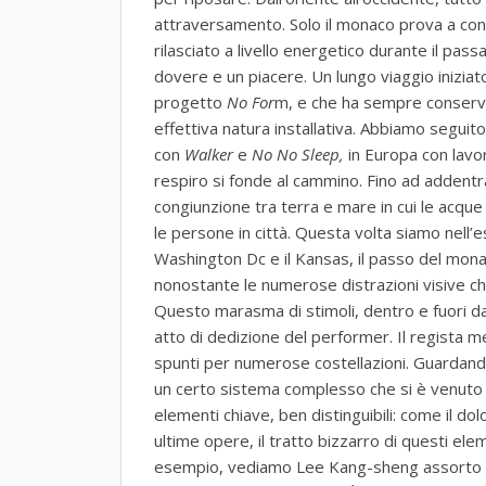
attraversamento. Solo il monaco prova a con
rilasciato a livello energetico durante il pass
dovere e un piacere. Un lungo viaggio iniziato
progetto
No For
m, e che ha sempre conserva
effettiva natura installativa. Abbiamo seguit
con
Walker
e
No No Sleep,
in Europa con lav
respiro si fonde al cammino. Fino ad addentr
congiunzione tra terra e mare in cui le acque
le persone in città. Questa volta siamo nell’e
Washington Dc e il Kansas, il passo del mona
nonostante le numerose distrazioni visive c
Questo marasma di stimoli, dentro e fuori da
atto di dedizione del performer. Il regista m
spunti per numerose costellazioni. Guardando a
un certo sistema complesso che si è venuto 
elementi chiave, ben distinguibili: come il dol
ultime opere, il tratto bizzarro di questi ele
esempio, vediamo Lee Kang-sheng assorto ne