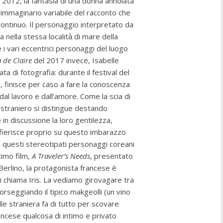
 2012, la fantasia di una donna annoiata
’immaginario variabile del racconto che
continuo. Il personaggio interpretato da
a nella stessa località̀ di mare della
 i vari eccentrici personaggi del luogo
 de Claire
del 2017 invece, Isabelle
a di fotografia: durante il festival del
e, finisce per caso a fare la conoscenza
 dal lavoro e dall’amore. Come la scia di
 straniero si distingue destando
 in discussione la loro gentilezza,
nfierisce proprio su questo imbarazzo
 questi stereotipati personaggi coreani
timo film,
A Traveler’s Needs
, presentato
Berlino, la protagonista francese è
i chiama Iris. La vediamo girovagare tra
Sorseggiando il tipico makgeolli (un vino
olle straniera fa di tutto per scovare
rancese qualcosa di intimo e privato