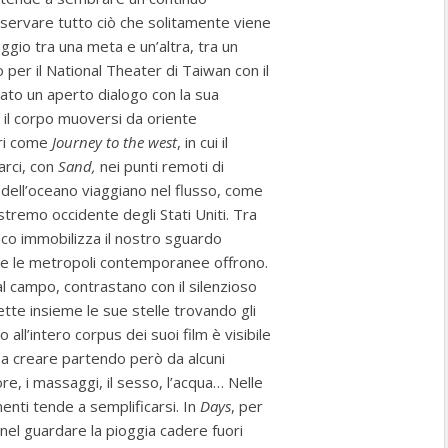
servare tutto ciò che solitamente viene
aggio tra una meta e un’altra, tra un
 per il National Theater di Taiwan con il
to un aperto dialogo con la sua
o il corpo muoversi da oriente
ori come
Journey to the west
, in cui il
arci, con
Sand,
nei punti remoti di
 dell’oceano viaggiano nel flusso, come
stremo occidente degli Stati Uniti. Tra
co immobilizza il nostro sguardo
he le metropoli contemporanee offrono.
l campo, contrastano con il silenzioso
ette insieme le sue stelle trovando gli
ll’intero corpus dei suoi film è visibile
a creare partendo però da alcuni
ore, i massaggi, il sesso, l’acqua… Nelle
menti tende a semplificarsi. In
Days
, per
l guardare la pioggia cadere fuori