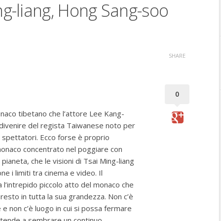
ing-liang, Hong Sang-soo
SHARE
0
naco tibetano che l’attore Lee Kang-
 divenire del regista Taiwanese noto per
 spettatori. Ecco forse è proprio
 monaco concentrato nel poggiare con
 pianeta, che le visioni di Tsai Ming-liang
 i limiti tra cinema e video. Il
a l’intrepido piccolo atto del monaco che
resto in tutta la sua grandezza. Non c’è
e non c’è luogo in cui si possa fermare
to tende a sembrare un continuo