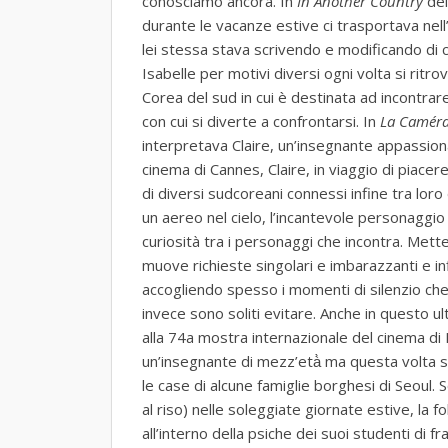
conosciamo ancora. In
In Another Country
del
durante le vacanze estive ci trasportava nell
lei stessa stava scrivendo e modificando di 
Isabelle per motivi diversi ogni volta si ritrov
Corea del sud in cui è destinata ad incontrare
con cui si diverte a confrontarsi. In
La Caméra
interpretava Claire, un’insegnante appassionat
cinema di Cannes, Claire, in viaggio di piacer
di diversi sudcoreani connessi infine tra loro
un aereo nel cielo, l’incantevole personaggio
curiosità tra i personaggi che incontra. Mette
muove richieste singolari e imbarazzanti e i
accogliendo spesso i momenti di silenzio che
invece sono soliti evitare. Anche in questo ul
alla 74a mostra internazionale del cinema di 
un’insegnante di mezz’età̀ ma questa volta s
le case di alcune famiglie borghesi di Seoul. 
al riso) nelle soleggiate giornate estive, la f
all’interno della psiche dei suoi studenti di f