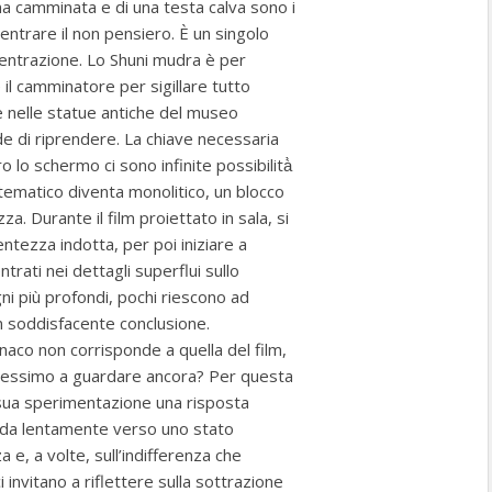
 una camminata e di una testa calva sono i
centrare il non pensiero. È un singolo
entrazione. Lo Shuni mudra è per
il camminatore per sigillare tutto
e nelle statue antiche del museo
de di riprendere. La chiave necessaria
o lo schermo ci sono infinite possibilità̀
tematico diventa monolitico, un blocco
a. Durante il film proiettato in sala, si
ntezza indotta, per poi iniziare a
trati nei dettagli superflui sullo
ni più profondi, pochi riescono ad
non soddisfacente conclusione.
aco non corrisponde a quella del film,
essimo a guardare ancora? Per questa
 sua sperimentazione una risposta
uida lentamente verso uno stato
 e, a volte, sull’indifferenza che
 invitano a riflettere sulla sottrazione