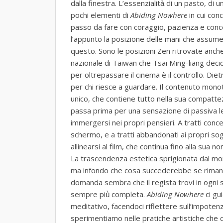
dalla finestra. L’essenzialità̀ di un pasto, di
pochi elementi di
Abiding Nowhere
in cui con
passo da fare con coraggio, pazienza e conc
l’appunto la posizione delle mani che assume 
questo. Sono le posizioni Zen ritrovate anch
nazionale di Taiwan che Tsai Ming-liang deci
per oltrepassare il cinema è il controllo. Dietr
per chi riesce a guardare. Il contenuto mono
unico, che contiene tutto nella sua compattezz
passa prima per una sensazione di passiva le
immergersi nei propri pensieri. A tratti concen
schermo, e a tratti abbandonati ai propri sog
allinearsi al film, che continua fino alla sua 
La trascendenza estetica sprigionata dal mon
ma infondo che cosa succederebbe se riman
domanda sembra che il regista trovi in ogni
sempre più̀ completa.
Abiding Nowhere
ci g
meditativo, facendoci riflettere sull’impotenza
sperimentiamo nelle pratiche artistiche che ci