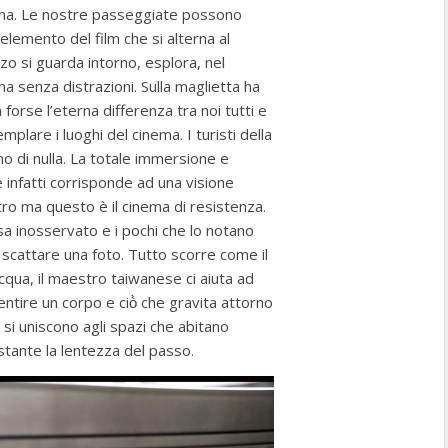
ana. Le nostre passeggiate possono
elemento del film che si alterna al
zo si guarda intorno, esplora, nel
a senza distrazioni. Sulla maglietta ha
 forse l’eterna differenza tra noi tutti e
plare i luoghi del cinema. I turisti della
o di nulla. La totale immersione e
infatti corrisponde ad una visione
tro ma questo è il cinema di resistenza.
a inosservato e i pochi che lo notano
 scattare una foto. Tutto scorre come il
acqua, il maestro taiwanese ci aiuta ad
entire un corpo e ciò̀ che gravita attorno
 si uniscono agli spazi che abitano
stante la lentezza del passo.