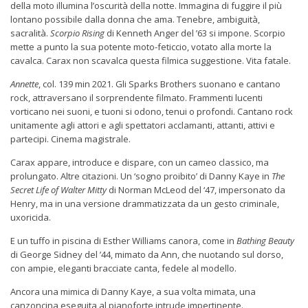
della moto illumina l’oscurità della notte. Immagina di fuggire il più
lontano possibile dalla donna che ama. Tenebre, ambiguità,
sacralità.
Scorpio
Rising
di Kenneth Anger del ’63 si impone. Scorpio
mette a punto la sua potente moto-feticcio, votato alla morte la
cavalca. Carax non scavalca questa filmica suggestione. Vita fatale.
Annette
, col. 139 min 2021. Gli Sparks Brothers suonano e cantano
rock, attraversano il sorprendente filmato. Frammenti lucenti
vorticano nei suoni, e tuoni si odono, tenui o profondi. Cantano rock
unitamente agli attori e agli spettatori acclamanti, attanti, attivi e
partecipi. Cinema magistrale.
Carax appare, introduce e dispare, con un cameo classico, ma
prolungato. Altre citazioni. Un ‘sogno proibito’ di Danny Kaye in
The
Secret Life of Walter Mitty
di Norman McLeod del ‘47, impersonato da
Henry, ma in una versione drammatizzata da un gesto criminale,
uxoricida.
E un tuffo in piscina di Esther Williams canora, come in
Bathing Beauty
di George Sidney del ’44, mimato da Ann, che nuotando sul dorso,
con ampie, eleganti bracciate canta, fedele al modello.
Ancora una mimica di Danny Kaye, a sua volta mimata, una
canzoncina eseguita al pianoforte intrude impertinente.