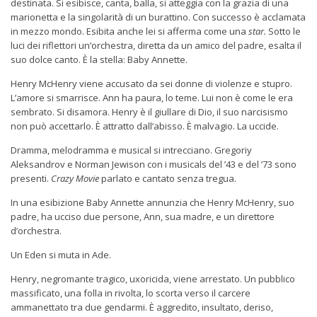
destinata. Si esibisce, canta, balla, si atteggia con la grazia di una
marionetta e la singolarità di un burattino. Con successo è acclamata
in mezzo mondo. Esibita anche lei si afferma come una
star.
Sotto le
luci dei riflettori un’orchestra, diretta da un amico del padre, esalta il
suo dolce canto. Ѐ la stella: Baby Annette.
Henry McHenry viene accusato da sei donne di violenze e stupro.
L’amore si smarrisce. Ann ha paura, lo teme. Lui non è come le era
sembrato. Si disamora. Henry è il giullare di Dio, il suo narcisismo
non può accettarlo. È attratto dall’abisso. È malvagio. La uccide.
Dramma, melodramma e musical si intrecciano. Gregoriy
Aleksandrov e Norman Jewison con i musicals del ’43 e del ’73 sono
presenti.
Crazy
Movie
parlato e cantato senza tregua.
In una esibizione Baby Annette annunzia che Henry McHenry, suo
padre, ha ucciso due persone, Ann, sua madre, e un direttore
d’orchestra.
Un Eden si muta in Ade.
Henry, negromante tragico, uxoricida, viene arrestato. Un pubblico
massificato, una folla in rivolta, lo scorta verso il carcere
ammanettato tra due gendarmi. Ѐ aggredito, insultato, deriso,