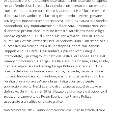
osò pubblicare. Una citazione letteraria, ma non letterale. Un’apnea
nel profondo di un libro, nella vicenda di un incesto e di un omicidio.
Due, tre inquadrature buie. Il buio si accende, c’è più luce, e ombre
di questa luce. Ombre, e la luce di queste ombre. Pierre, giovane
privilegiato, inaspettatamente incontra Isabel, rivelatasi sua sorella.
Abbandona Lucy, notoriamente sua fidanzata. Rimemorazioni, echi
di abbracci proibiti, consumati tra fratelli e sorelle, tra madri e figli:
The blue lagoon
del 1980 di Randal Kleiser.
Il falò
del 1985 di Fredi M.
Murer.
The Cement Garden
del 1993 di Andrew Birkin. E un rimbalzo sul
successivo
Ma Mère
del 2004 di Christophe Honoré con Isabelle
Huppert e Louis Garrel. Il più audace, il più esplicito, il meglio
interpretato, il più tragico, rifiutato dal Festival di Cannes. Fedele al
romanzo omonimo di George Bataille e al suo erotismo, agito, spinto,
mentale, algido. Anche Fleming, Lang e Kubrick si affacciano. Una
poetica della discontinuità, asimmetrica, deviante, barocca. Vita e
morte si fondono e si confondono, scambiandosi parti e ruoli. Tra
l’oralità di una vorace
fellatio
e la genitalità di un avvolgente
abbraccio proibito. Nel dispendio di un
potlatch
autodistruttivo e
definitivo. Un film che nel ’99 fu rifiutato dalla critica e dal pubblico. Il
giudizio fu capovolto da Roger Ebert, unico Premio Pulitzer
assegnato a un critico cinematografico.
Holy Motors
del 2012. Henry motociclista vola lungo le strade. Il faro