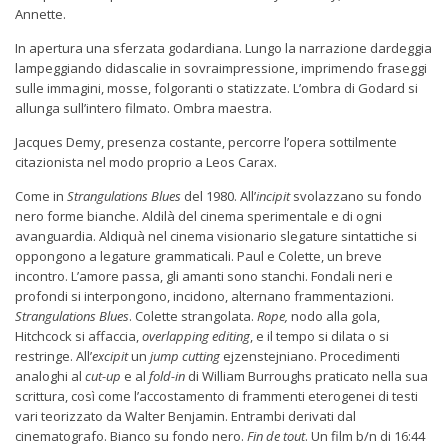
Annette.
In apertura una sferzata godardiana. Lungo la narrazione dardeggia
lampeggiando didascalie in sovraimpressione, imprimendo fraseggi
sulle immagini, mosse, folgoranti o statizzate. L’ombra di Godard si
allunga sull’intero filmato. Ombra maestra.
Jacques Demy, presenza costante, percorre l’opera sottilmente
citazionista nel modo proprio a Leos Carax.
Come in
Strangulations Blues
del 1980. All’
incipit
svolazzano su fondo
nero forme bianche. Aldilà del cinema sperimentale e di ogni
avanguardia. Aldiquà nel cinema visionario slegature sintattiche si
oppongono a legature grammaticali. Paul e Colette, un breve
incontro. L’amore passa, gli amanti sono stanchi. Fondali neri e
profondi si interpongono, incidono, alternano frammentazioni.
Strangulations Blues
. Colette strangolata.
Rope,
nodo alla gola,
Hitchcock si affaccia,
overlapping editing
, e il tempo si dilata o si
restringe. All’
excipit
un
jump cutting
ejzenstejniano. Procedimenti
analoghi al
cut-up
e al
fold-in
di William Burroughs praticato nella sua
scrittura, così come l’accostamento di frammenti eterogenei di testi
vari teorizzato da Walter Benjamin. Entrambi derivati dal
cinematografo. Bianco su fondo nero.
Fin de tout
. Un film b/n di 16:44