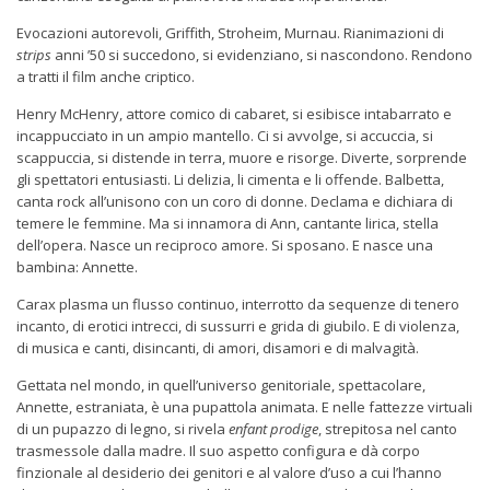
Evocazioni autorevoli, Griffith, Stroheim, Murnau. Rianimazioni di
strips
anni ’50 si succedono, si evidenziano, si nascondono. Rendono
a tratti il film anche criptico.
Henry McHenry, attore comico di cabaret, si esibisce intabarrato e
incappucciato in un ampio mantello. Ci si avvolge, si accuccia, si
scappuccia, si distende in terra, muore e risorge. Diverte, sorprende
gli spettatori entusiasti. Li delizia, li cimenta e li offende. Balbetta,
canta rock all’unisono con un coro di donne. Declama e dichiara di
temere le femmine. Ma si innamora di Ann, cantante lirica, stella
dell’opera. Nasce un reciproco amore. Si sposano. E nasce una
bambina: Annette.
Carax plasma un flusso continuo, interrotto da sequenze di tenero
incanto, di erotici intrecci, di sussurri e grida di giubilo. E di violenza,
di musica e canti, disincanti, di amori, disamori e di malvagità.
Gettata nel mondo, in quell’universo genitoriale, spettacolare,
Annette, estraniata, è una pupattola animata. E nelle fattezze virtuali
di un pupazzo di legno, si rivela
enfant prodige
, strepitosa nel canto
trasmessole dalla madre. Il suo aspetto configura e dà corpo
finzionale al desiderio dei genitori e al valore d’uso a cui l’hanno