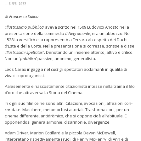
Rivista
— 6 FEB, 2022
Copertine
di
Francesco Salina
Come eravamo
’Illustrissimo pubblico
’ aveva scritto nel 1509 Ludovico Ariosto nella
Mnemosyne
presentazione della commedia
Il Negromante
, era un abbozzo. Nel
1528 la versificò e la rappresentò a Ferrara al cospetto dei Duchi
d’Este e della Corte. Nella presentazione si corresse, scrisse e disse
‘
Illustrissimi spettator
i’. Denotando un insieme attento, attivo e critico.
Non un ’
pubblico’
passivo, anonimo, generalista.
Leos Carax ingaggia nel
cast
gli spettatori acclamanti in qualità di
vivaci coprotagonisti.
Palesemente e nascostamente citazionista intesse nella trama il filo
d’oro che attraversa la Storia del Cinema.
In ogni suo film ce ne sono altri. Citazioni, evocazioni, affezioni con-
cor
-date. Maschere, metamorfosi attoriali. Trasformazioni, per un
cinema differente, antidròmico, che si oppone cioè all’abituale. E
opponendosi genera armonie, disarmonie, divergenze.
Adam Driver, Marion Cotillard e la piccola Devyn McDowell,
interpretano rispettivamente i ruoli di Henry McHenry, di Ann e di