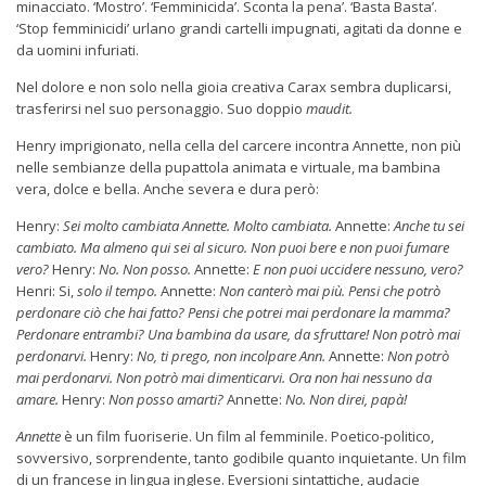
minacciato. ‘Mostro’. ‘Femminicida’. Sconta la pena’. ‘Basta Basta’.
‘Stop femminicidi’ urlano grandi cartelli impugnati, agitati da donne e
da uomini infuriati.
Nel dolore e non solo nella gioia creativa Carax sembra duplicarsi,
trasferirsi nel suo personaggio. Suo doppio
maudit.
Henry imprigionato, nella cella del carcere incontra Annette, non più
nelle sembianze della pupattola animata e virtuale, ma bambina
vera, dolce e bella. Anche severa e dura però:
Henry:
Sei molto cambiata Annette. Molto cambiata.
Annette:
Anche tu sei
cambiato. Ma almeno qui sei al sicuro. Non puoi bere e non puoi fumare
vero?
Henry:
No. Non posso.
Annette:
E non puoi uccidere nessuno, vero?
Henri: Si,
solo il tempo.
Annette:
Non canterò mai più. Pensi che potrò
perdonare ciò che hai fatto? Pensi che potrei mai perdonare la mamma?
Perdonare entrambi? Una bambina da usare, da sfruttare! Non potrò mai
perdonarvi.
Henry:
No, ti prego, non incolpare Ann.
Annette:
Non potrò
mai perdonarvi. Non potrò mai dimenticarvi.
Ora non hai nessuno da
amare.
Henry:
Non posso amarti?
Annette:
No. Non direi, papà!
Annette
è un film fuoriserie. Un film al femminile. Poetico-politico,
sovversivo, sorprendente, tanto godibile quanto inquietante. Un film
di un francese in lingua inglese. Eversioni sintattiche, audacie