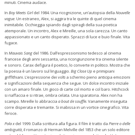
minuti. Cinema audace.
In
Boy Meets Girl
del 1984. Una ricognizione, un’autopsia della
Nouvelle
vague
. Un estraneo, Alex, si aggira tra le quinte di quel cinema
inimitabile. Occhieggia spiando dagli spiragli della sua poetica
atemporale. Un incontro, Alex e Mireille, una sola carezza. Un canto
appassionato e un canto disperato. Sprazzi di luce e buio finale. Vita
fugace.
In
Mauvais Sang
del 1986. Dall’espressionismo tedesco al cinema
francese degli anni sessanta, una ricongiunzione tra cinema silente
e sonoro. Carax defigura il poetico, lo converte in politico. Mostra che
la poesia è un lavoro sul linguaggio.
Big Close Up
e primipiani
griffithiani. L’espressione dei volti a schermo pieno anticipa emozioni
e significazioni della sequenza che segue. Un dolce incontro iniziale
con un amaro finale. Un gioco di carte col morto e col baro. Hitchcock
si riaffaccia e si ritrae, ombra celata. Una sparatoria. Alex non ha
scampo. Mireille lo abbraccia
a bout de souffle.
Vanamente inseguita
corre disperata e tremante. Si inabissa in un vortice cinegrafico. Vita
feroce.
Pola x
del 1999. Dalla scrittura alla figura. Il film è tratto da
Pierre o delle
ambiguità
, il romanzo di Herman Melville del 1853 che un solo editore